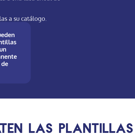
as a su catálogo.
pueden
tillas
 un
anente
s de
en las plantillas 