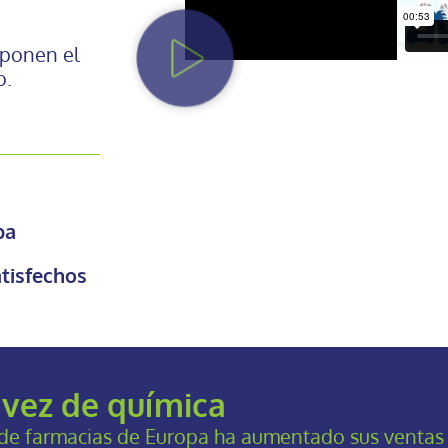
mponen el
o.
pa
atisfechos
 vez de química
e farmacias de Europa ha aumentado sus ventas d