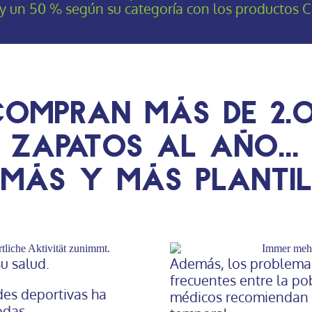
y un 50 % según su categoría con los productos C
compran más de 2.0
zapatos al año...
¡y más y más plantil
u salud.
Además, los problemas
frecuentes entre la po
des deportivas ha
médicos recomiendan p
odas.