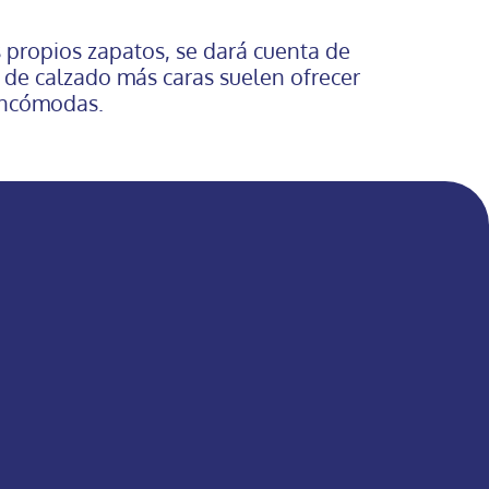
us propios zapatos, se dará cuenta de
 de calzado más caras suelen ofrecer
 incómodas.