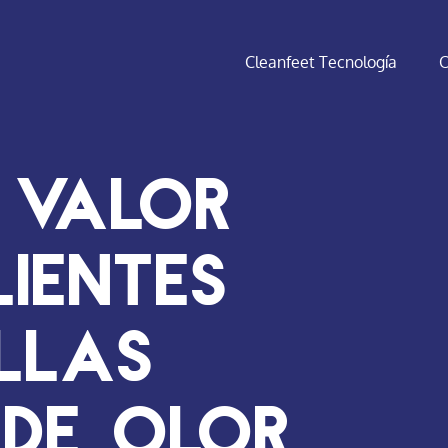
Cleanfeet Tecnología
O
 valor
ientes
llas
 de olor