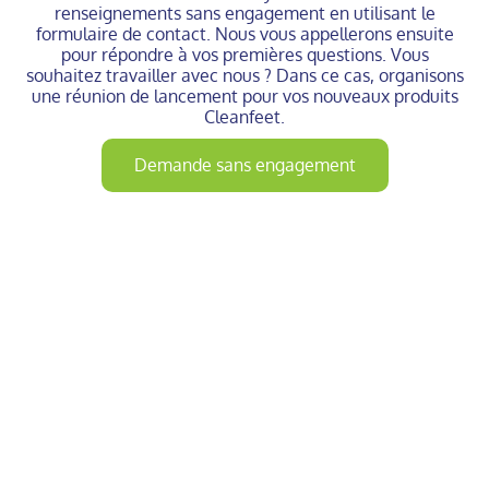
renseignements sans engagement en utilisant le
formulaire de contact. Nous vous appellerons ensuite
pour répondre à vos premières questions. Vous
souhaitez travailler avec nous ? Dans ce cas, organisons
une réunion de lancement pour vos nouveaux produits
Cleanfeet.
Demande sans engagement
Comment sont fabriqués les
produits Cleanfeet
"Lorsque j'ai développé cette technologie, je
n'ai jamais imaginé qu'elle serait un jour
utilisée par les plus grands fabricants
d'articles de sport et les plus grandes
pharmacies du monde.