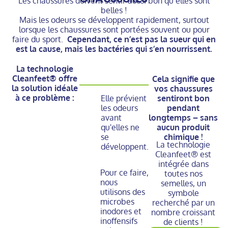
Les chaussures doivent sentir aussi bon qu’elles sont
belles !
Mais les odeurs se développent rapidement, surtout
lorsque les chaussures sont portées souvent ou pour
faire du sport.
Cependant, ce n’est pas la sueur qui en
est la cause, mais les bactéries qui s’en nourrissent.
La technologie
Cleanfeet® offre
Cela signifie que
la solution idéale
vos chaussures
à ce problème :
Elle prévient
sentiront bon
les odeurs
pendant
avant
longtemps – sans
qu'elles ne
aucun produit
se
chimique !
La technologie
développent.
Cleanfeet® est
intégrée dans
Pour ce faire,
toutes nos
nous
semelles, un
utilisons des
symbole
microbes
recherché par un
inodores et
nombre croissant
inoffensifs
de clients !