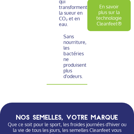
qui
En savoir
transforment
plus sur la
la sueur en
technologie
CO₂ et en
Cleanfeet®
eau.
Sans
nourriture,
les
bactéries
ne
produisent
plus
d'odeurs.
Nos semelles, votre marque
Que ce soit pour le sport, les froides journées d'hiver ou
la vie de tous les jours, les semelles Cleanfeet vous